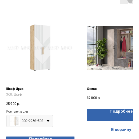
Шкаф Ирис
Оникс
SKU:
Шкаф
37 800
р.
25 900
р.
Подробнее
Комплектация
900*2236*506
В корзину
Подробнее