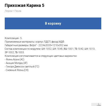
Прихожая Карина 5
Лером г.Пенза
В корзину
Композиция - 5.
Применяемые материалы: корпус ЛДСП, фасад МДФ.
Габаритные размеры: ВхШхГ - 2224х2033+1210х352 мм.
Состав композиции по модулям: ШК-1052, ШК-1045, ВШ-1001, ТБ-1042, ШК-1013,
ЗР-1002, ТБ-1003.
Композиция изготавливается в следующих цветовых вариантах:
- Ясень Асахи (АС)
- Акация Молдау (АТ)
- Гикори Джексон светлый (ГС)
- Снежный Ясень (СЯ)