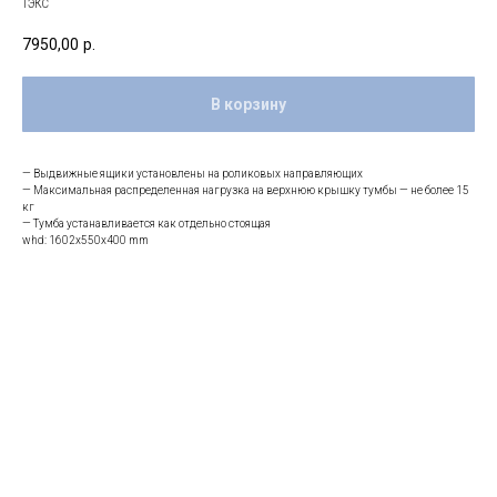
ТЭКС
7950,00
р.
В корзину
— Выдвижные ящики установлены на роликовых направляющих
— Максимальная распределенная нагрузка на верхнюю крышку тумбы — не более 15
кг
— Тумба устанавливается как отдельно стоящая
whd: 1602x550x400 mm