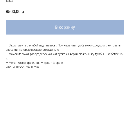
ТЭКС
8500,00
р.
В корзину
— В комплекте с тумбой идут навесы. При желании тумбу можно доукомплектовать
опорами, которые продаются отдельно
— Максимальная распределенная нагрузка на верхнюю крышку тумбы — не более 15
кг
— Механизм открывания — «push to open»
whd: 2002x550x400 mm