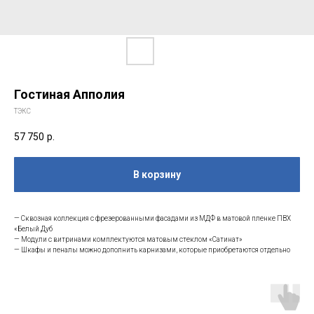
Гостиная Апполия
ТЭКС
57 750
р.
В корзину
— Сквозная коллекция с фрезерованными фасадами из МДФ в матовой пленке ПВХ
«Белый Дуб
— Модули с витринами комплектуются матовым стеклом «Сатинат»
— Шкафы и пеналы можно дополнить карнизами, которые приобретаются отдельно