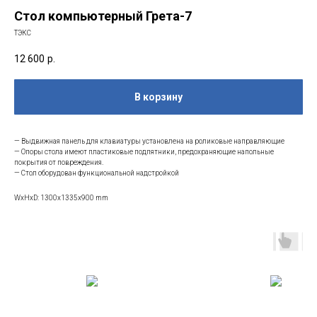
Стол компьютерный Грета-7
ТЭКС
12 600
р.
В корзину
— Выдвижная панель для клавиатуры установлена на роликовые направляющие
— Опоры стола имеют пластиковые подпятники, предохраняющие напольные
покрытия от повреждения.
— Стол оборудован функциональной надстройкой
WxHxD: 1300x1335x900 mm