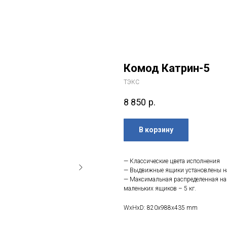
Комод Катрин-5
ТЭКС
8 850
р.
В корзину
— Классические цвета исполнения
— Выдвижные ящики установлены 
— Максимальная распределенная наг
маленьких ящиков – 5 кг.
WxHxD: 820x988x435 mm