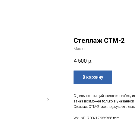
Стеллаж СТМ-2
Микон
4 500
р.
В корзину
Отдельно стоящий стеллаж необходим
заказ возможен только в указанной 
Стеллаж СТМ-2 можно доукомплекто
WxHxD: 700x1766x366 mm