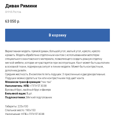
Диван Римини
АННА Ростов
63 050
р.
В корзину
Вариативная модель: прямой диван, большой угол, малый угол, кресло, кресло
кровать. Модель обработана отделочным кантом с использованием велотерм-
специального окантовочного материала, позволяющего создать ровную отделку
мягкой мебели, которая не чувствуется при эксплуатации. Кант может быть выполнен
в основной ткани, подчеркнув силуэт и линии модели. Может быть контрастным,
дополнив дизайн.
Средняя жесткость. В комплекте пять подушек: 3 приспинные и две декоративные.
Подушки можно сделать в тон или контрастными под цвет канта.
Механизм трансформации:
"тик-так"
Наполнитель: НПБ
+ ППУ ST 3038
Буковый брус, хвойный брус и фанера
Бельевой ящик:1
;шт.
Подлокотники:
;Мягкий подголовник
Габариты: 225х100
Спальное место: 190х150
Наполнение: НПБ + ППУ ST 3038