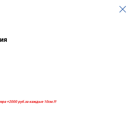
фия
ра +2000 руб.за каждые 10см.!!!