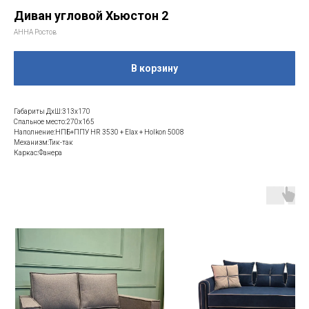
Диван угловой Хьюстон 2
АННА Ростов
В корзину
Габариты ДхШ:313х170
Спальное место:270х165
Наполнение:НПБ+ППУ HR 3530 + Elax + Holkon 5008
Механизм:Тик-так
Каркас:Фанера